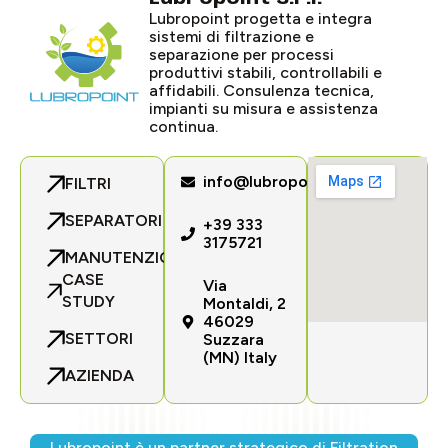
Lubropoint progetta e integra
sistemi di filtrazione e
separazione per processi
produttivi stabili, controllabili e
affidabili. Consulenza tecnica,
impianti su misura e assistenza
continua.
info@lubropoint.com
FILTRI
SEPARATORI
+39 333
3175721
MANUTENZIONE
CASE
Via
STUDY
Montaldi, 2
46029
SETTORI
Suzzara
(MN) Italy
AZIENDA
Lubropoint è un partner strategico di Filtration