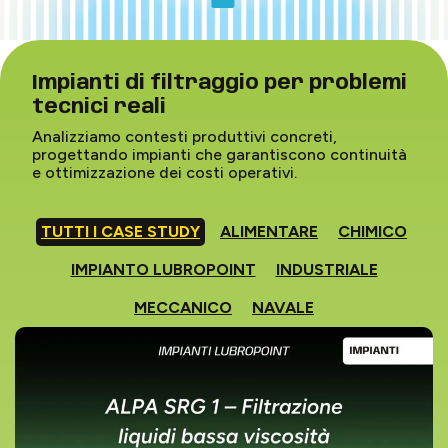
Impianti di filtraggio per problemi
tecnici reali
Analizziamo contesti produttivi concreti,
progettando impianti che garantiscono continuità
e ottimizzazione dei costi operativi.
TUTTI I CASE STUDY
ALIMENTARE
CHIMICO
IMPIANTO LUBROPOINT
INDUSTRIALE
MECCANICO
NAVALE