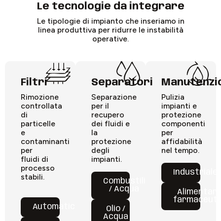
Le tecnologie da integrare
Le tipologie di impianto che inseriamo in
linea produttiva per ridurre le instabilità
operative.
Filtri
Separatori
Manutenzi
Rimozione
Separazione
Pulizia
controllata
per il
impianti e
di
recupero
protezione
particelle
dei fluidi e
componenti
e
la
per
contaminanti
protezione
affidabilità
per
degli
nel tempo.
fluidi di
impianti.
processo
Industriale
stabili.
Combustili
/ Acqua
Alimentar
farmaceuti
Automatici
Olio /
Acqua