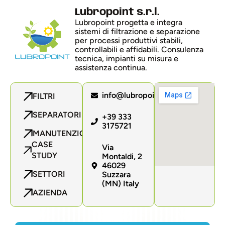
Lubropoint s.r.l.
Lubropoint progetta e integra
sistemi di filtrazione e separazione
per processi produttivi stabili,
controllabili e affidabili. Consulenza
tecnica, impianti su misura e
assistenza continua.
info@lubropoint.com
FILTRI
SEPARATORI
+39 333
3175721
MANUTENZIONE
CASE
Via
STUDY
Montaldi, 2
46029
SETTORI
Suzzara
(MN) Italy
AZIENDA