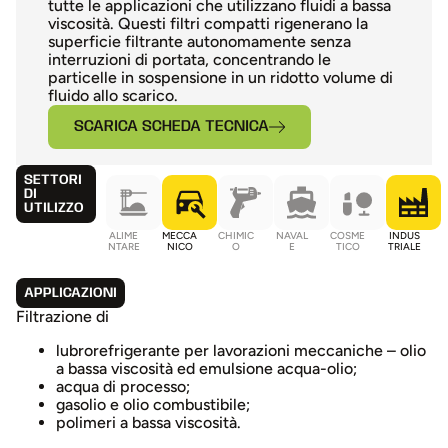
tutte le applicazioni che utilizzano fluidi a bassa
viscosità. Questi filtri compatti rigenerano la
superficie filtrante autonomamente senza
interruzioni di portata, concentrando le
particelle in sospensione in un ridotto volume di
fluido allo scarico.
SCARICA SCHEDA TECNICA
SETTORI
DI
UTILIZZO
ALIME
MECCA
CHIMIC
NAVAL
COSME
INDUS
NTARE
NICO
O
E
TICO
TRIALE
APPLICAZIONI
Filtrazione di
lubrorefrigerante per lavorazioni meccaniche – olio
a bassa viscosità ed emulsione acqua-olio;
acqua di processo;
gasolio e olio combustibile;
polimeri a bassa viscosità.