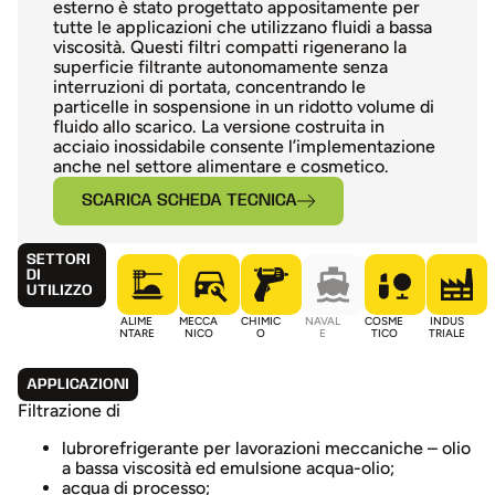
esterno è stato progettato appositamente per
tutte le applicazioni che utilizzano fluidi a bassa
viscosità. Questi filtri compatti rigenerano la
superficie filtrante autonomamente senza
interruzioni di portata, concentrando le
particelle in sospensione in un ridotto volume di
fluido allo scarico. La versione costruita in
acciaio inossidabile consente l’implementazione
anche nel settore alimentare e cosmetico.
SCARICA SCHEDA TECNICA
SETTORI
DI
UTILIZZO
ALIME
MECCA
CHIMIC
NAVAL
COSME
INDUS
NTARE
NICO
O
E
TICO
TRIALE
APPLICAZIONI
Filtrazione di
lubrorefrigerante per lavorazioni meccaniche – olio
a bassa viscosità ed emulsione acqua-olio;
acqua di processo;