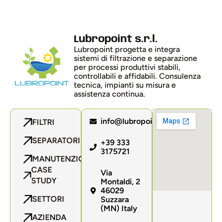
Lubropoint s.r.l.
Lubropoint progetta e integra
sistemi di filtrazione e separazione
per processi produttivi stabili,
controllabili e affidabili. Consulenza
tecnica, impianti su misura e
assistenza continua.
info@lubropoint.com
FILTRI
SEPARATORI
+39 333
3175721
MANUTENZIONE
CASE
Via
STUDY
Montaldi, 2
46029
SETTORI
Suzzara
(MN) Italy
AZIENDA