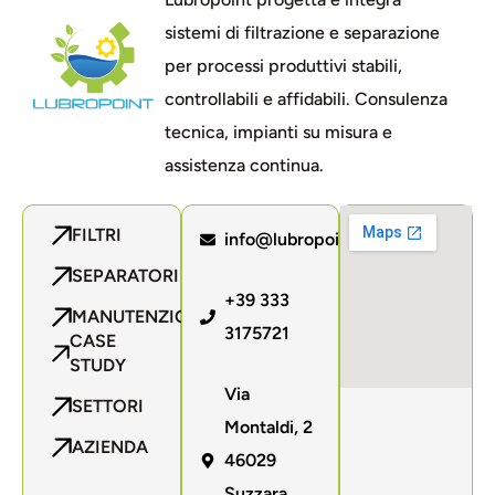
sistemi di filtrazione e separazione
per processi produttivi stabili,
controllabili e affidabili. Consulenza
tecnica, impianti su misura e
assistenza continua.
FILTRI
info@lubropoint.com
SEPARATORI
+39 333
MANUTENZIONE
3175721
CASE
STUDY
Via
SETTORI
Montaldi, 2
AZIENDA
46029
Suzzara