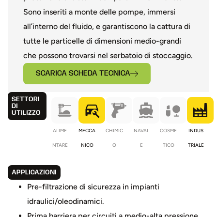
Sono inseriti a monte delle pompe, immersi
all’interno del fluido, e garantiscono la cattura di
tutte le particelle di dimensioni medio-grandi
che possono trovarsi nel serbatoio di stoccaggio.
SCARICA SCHEDA TECNICA
SETTORI
DI
UTILIZZO
ALIME
MECCA
CHIMIC
NAVAL
COSME
INDUS
NTARE
NICO
O
E
TICO
TRIALE
APPLICAZIONI
Pre-filtrazione di sicurezza in impianti
idraulici/oleodinamici.
Prima barriera per circuiti a medio-alta pressione