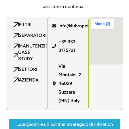
assistenza continua.
FILTRI
info@lubropoint.com
SEPARATORI
+39 333
MANUTENZIONE
3175721
CASE
STUDY
Via
SETTORI
Montaldi, 2
AZIENDA
46029
Suzzara
(MN) Italy
Lubropoint è un partner strategico di Filtration